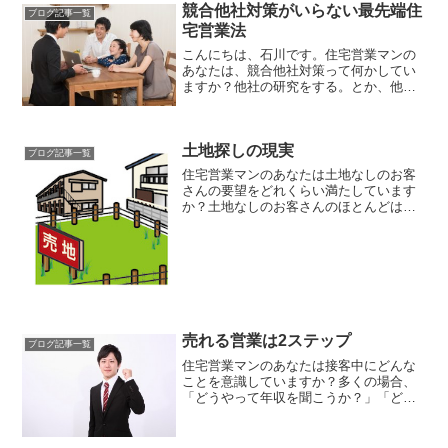
競合他社対策がいらない最先端住
ブログ記事一覧
宅営業法
こんにちは、石川です。住宅営業マンの
あなたは、競合他社対策って何かしてい
ますか？他社の研究をする。とか、他社
の強み、自社の強みの比較をする。と
か、トリックとかトラップとかを仕掛け
る。・・・・なんて、どこの会社でもや
土地探しの現実
っている様な事を未だに信じ...
ブログ記事一覧
住宅営業マンのあなたは土地なしのお客
さんの要望をどれくらい満たしています
か？土地なしのお客さんのほとんどは
「安くて良い土地」を探していると思い
ます。ちょっと言い方が悪いかも知れま
せんが「夢を見ている」状態ですよね。
でも現実は・・・
売れる営業は2ステップ
ブログ記事一覧
住宅営業マンのあなたは接客中にどんな
ことを意識していますか？多くの場合、
「どうやって年収を聞こうか？」「どう
やって予算を聞こうか？」「どうやって
他社との違いをわかってもらおうか？」
「どうやって次のアポを取ろうか？」と