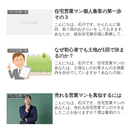
住宅営業マン個人集客の第一歩
ブログ記事一覧
その３
こんにちは、石川です。かんたんに前
回、前々回のおさらいを しておきます。
あなたが、総合住宅展示場に勤務してい
ても、 単独展示場に勤務していても、 ま
た、展示場がないとしても、なかなかお
客さんが来ないという 状況の方もいると
なぜ初心者でも土地が1回で決ま
ブログ記事一覧
思うんです。もし、...
るのか？
こんにちは、石川です。住宅営業マンの
あなたは、土地なしのお客さんの土地案
内を自分でしていますか？あなたの知り
合いの不動産屋さんで、いつも土地を１
回で決めてくれる方がいるという事であ
れば、お任せして良いと思います
が、、、僕が現役の住宅営業マン...
売れる営業マンを真似するには
ブログ記事一覧
こんにちは、石川です。住宅営業マンの
あなたは、売れる住宅営業マンのマネを
したことがありますか？僕は最初のうち
はかなりマネをしたんです。でも、全て
ではなく自分に合った一部分だけです。
なぜかというと何度も何度もマネをして
みてわかったのですが、全...