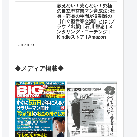
KindleおよびFire端末、スマートフ
教えない！売らない！究極
ォンやタブレ...
の自立型営業マン育成法: 社
長・部長の手間が８割減の
【自立型営業会議】とは (プ
ラウド出版) | 石川 智忠 | メ
ンタリング・コーチング |
Kindleストア | Amazon
Amazonで石川 智忠の教えない！
amzn.to
売らない！究極の自立型営業マン
育成法: 社長・部長の手間が８割減
の【自立型営業会議】とは (プラウ
ド出版)。アマゾンならポイント還
元本が多数。一度購入いただいた
◆メディア掲載◆
電子書籍は、KindleおよびFire端
末、...