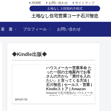
HOME
お問い合わせ
サイトマップ
土地なし３回契約方程式
土地なし住宅営業コーチ石川智忠
著 書
プロフィール
お問い合わせ
◆Kindle出版◆
ハウスメーカー営業革命 た
った一回の土地案内でお客
さんの方から「買付を入れ
たい」と言ってくる方法 |
石川智忠 | セールス・営業 |
Kindleストア | Amazon
Amazonで石川智忠のハウスメーカ
ー営業革命 たった一回の土地案内
amzn.to
でお客さんの方から「買付を入れ
たい」と言ってくる方法。アマゾ
ンならポイント還元本が多数。一
度購入いただいた電子書籍は、