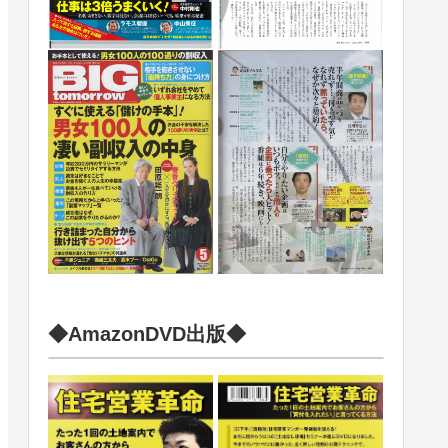
◆AmazonDVD出版◆