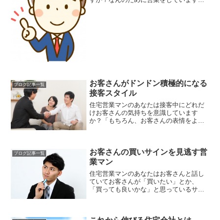
か？なんのために初回接客をしています
か？なんのためにヒアリングをしていま
すか？と、考えたことがありますか？僕
自身も、最初の頃はぜんぜん...
お客さんがドンドン積極的になる
ブログ記事一覧
接客スタイル
住宅営業マンのあなたは接客中にどれだ
けお客さんの気持ちを意識しています
か？「もちろん、お客さんの表情をよく
見ていますよ」と、思った方もいると思
いますが、、、
お客さんの買いサインを見逃す営
ブログ記事一覧
業マン
住宅営業マンのあなたはお客さんと話し
ていてお客さんが「買いたい」とか、
「買っても良いかな」と思っているサイ
ンに気付く方ですか？サインっていった
いどんなもの？と思った方もいるかも知
れません。お客さんによっていろんなサ