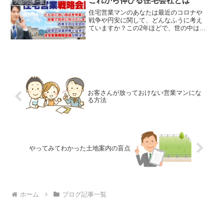
これから伸びる住宅会社とは
インがあると思いますが、
ブログ記事一覧
住宅営業マンのあなたは最近のコロナや
戦争や円安に関して、どんなふうに考え
ていますか？この2年ほどで、世の中は大
きく変わってきている事をあなたも感じ
ていると思います。
お客さんが放っておけない営業マンにな
る方法
やってみてわかった土地案内の盲点
ホーム
ブログ記事一覧