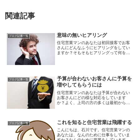
関連記事
意味の無いヒアリング
ブログ記事一覧
住宅営業マンのあなたは初回接客でお客
さんにどんなふうにヒアリングをしてい
ますか？そもそもヒアリングって何を聴
けば良いかっていう話なんですが・・・
予算が合わないお客さんに予算を
ブログ記事一覧
増やしてもらうには
住宅営業マンのあなたは予算が合わない
お客さんにどの様な対応をしています
か？よく、上司の方の多くは最初から予
算をしっかり聞き取ってそこから逆算し
ないと•••なんて言っているかも知れませ
んが実はそんなことよりも他社に圧倒的
これを知ると住宅営業は飛躍する
な差をつけながらお客さんの予算を上げ
ブログ記事一覧
てもらうことが出来るんです。
こんにちは、石川です。住宅営業マンの
あなたは、なんのために仕事をしていま
すか？なんのために営業をしています